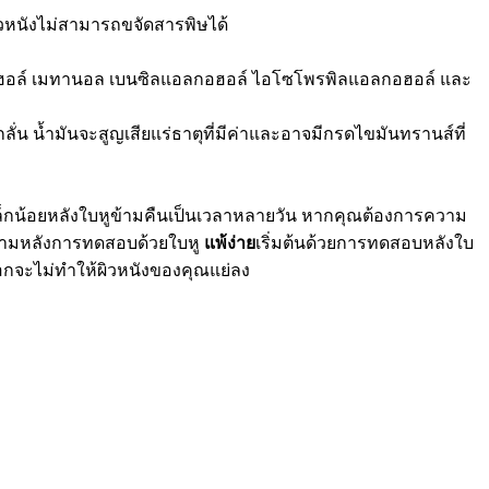
ผิวหนังไม่สามารถขจัดสารพิษได้
อลกอฮอล์ เมทานอล เบนซิลแอลกอฮอล์ ไอโซโพรพิลแอลกอฮอล์ และ
ั่น น้ำมันจะสูญเสียแร่ธาตุที่มีค่าและอาจมีกรดไขมันทรานส์ที่
์เล็กน้อยหลังใบหูข้ามคืนเป็นเวลาหลายวัน หากคุณต้องการความ
ณ ตามหลังการทดสอบด้วยใบหู
แพ้ง่าย
เริ่มต้นด้วยการทดสอบหลังใบ
ือกจะไม่ทำให้ผิวหนังของคุณแย่ลง