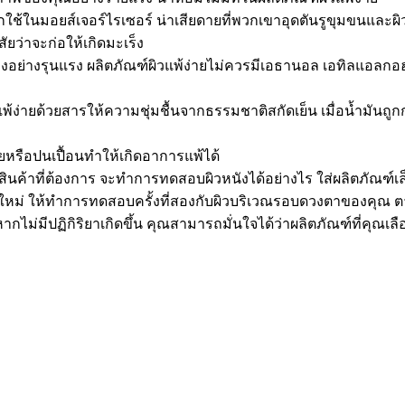
 มักใช้ในมอยส์เจอร์ไรเซอร์ น่าเสียดายที่พวกเขาอุดตันรูขุมขนและ
ัยว่าจะก่อให้เกิดมะเร็ง
เคืองอย่างรุนแรง ผลิตภัณฑ์ผิวแพ้ง่ายไม่ควรมีเอธานอล เอทิลแ
ง่ายด้วยสารให้ความชุ่มชื้นจากธรรมชาติสกัดเย็น เมื่อน้ำมันถูกกล
สียหรือปนเปื้อนทำให้เกิดอาการแพ้ได้
สินค้าที่ต้องการ จะทำการทดสอบผิวหนังได้อย่างไร ใส่ผลิตภัณฑ
ัณฑ์ใหม่ ให้ทำการทดสอบครั้งที่สองกับผิวบริเวณรอบดวงตาของคุ
ม่มีปฏิกิริยาเกิดขึ้น คุณสามารถมั่นใจได้ว่าผลิตภัณฑ์ที่คุณเล