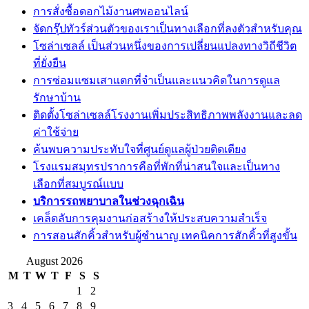
การสั่งซื้อดอกไม้งานศพออนไลน์
จัดกรุ๊ปทัวร์ส่วนตัวของเราเป็นทางเลือกที่ลงตัวสำหรับคุณ
โซล่าเซลล์ เป็นส่วนหนึ่งของการเปลี่ยนแปลงทางวิถีชีวิต
ที่ยั่งยืน
การซ่อมแซมเสาแตกที่จำเป็นและแนวคิดในการดูแล
รักษาบ้าน
ติดตั้งโซล่าเซลล์โรงงานเพิ่มประสิทธิภาพพลังงานและลด
ค่าใช้จ่าย
ค้นพบความประทับใจที่ศูนย์ดูแลผู้ป่วยติดเตียง
โรงแรมสมุทรปราการคือที่พักที่น่าสนใจและเป็นทาง
เลือกที่สมบูรณ์แบบ
บริการรถพยาบาลในช่วงฉุกเฉิน
เคล็ดลับการคุมงานก่อสร้างให้ประสบความสำเร็จ
การสอนสักคิ้วสำหรับผู้ชำนาญ เทคนิคการสักคิ้วที่สูงขั้น
August 2026
M
T
W
T
F
S
S
1
2
3
4
5
6
7
8
9