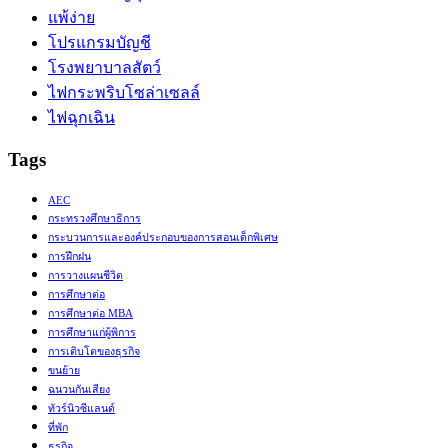
แพ้ง่าย
โปรแกรมบัญชี
โรงพยาบาลสัตว์
ไฟกระพริบโซล่าเซลล์
ไฟฉุกเฉิน
Tags
AEC
กระทรวงศึกษาธิการ
กระบวนการและองค์ประกอบของการสอนเด็กพิเศษ
การฝึกฝน
การวางแผนชีวิต
การศึกษาต่อ
การศึกษาต่อ MBA
การศึกษาแก่ผู้พิการ
การเติบโตของธุรกิจ
ขนย้าย
ฉนวนกันเสียง
ทัวร์นิวซีแลนด์
ที่พัก
ธุรกิจ