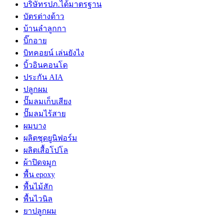
บริษัทรปภ.ได้มาตรฐาน
บัตรต่างด้าว
บ้านลำลูกกา
บิ๊กอาย
บิทคอยน์ เล่นยังไง
บิ้วอินคอนโด
ประกัน AIA
ปลูกผม
ปั๊มลมเก็บเสียง
ปั๊มลมไร้สาย
ผมบาง
ผลิตชุดยูนิฟอร์ม
ผลิตเสื้อโปโล
ผ้าปิดจมูก
พื้น epoxy
พื้นไม้สัก
พื้นไวนิล
ยาปลูกผม