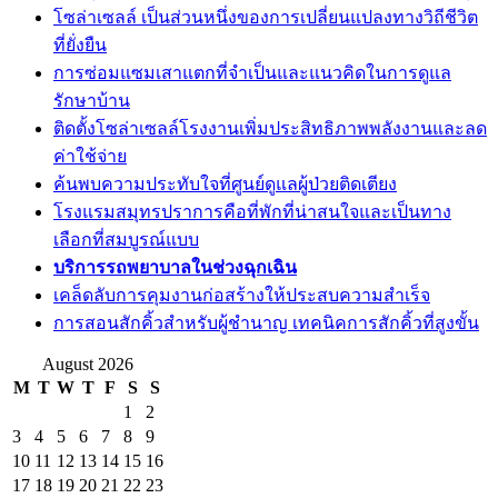
โซล่าเซลล์ เป็นส่วนหนึ่งของการเปลี่ยนแปลงทางวิถีชีวิต
ที่ยั่งยืน
การซ่อมแซมเสาแตกที่จำเป็นและแนวคิดในการดูแล
รักษาบ้าน
ติดตั้งโซล่าเซลล์โรงงานเพิ่มประสิทธิภาพพลังงานและลด
ค่าใช้จ่าย
ค้นพบความประทับใจที่ศูนย์ดูแลผู้ป่วยติดเตียง
โรงแรมสมุทรปราการคือที่พักที่น่าสนใจและเป็นทาง
เลือกที่สมบูรณ์แบบ
บริการรถพยาบาลในช่วงฉุกเฉิน
เคล็ดลับการคุมงานก่อสร้างให้ประสบความสำเร็จ
การสอนสักคิ้วสำหรับผู้ชำนาญ เทคนิคการสักคิ้วที่สูงขั้น
August 2026
M
T
W
T
F
S
S
1
2
3
4
5
6
7
8
9
10
11
12
13
14
15
16
17
18
19
20
21
22
23