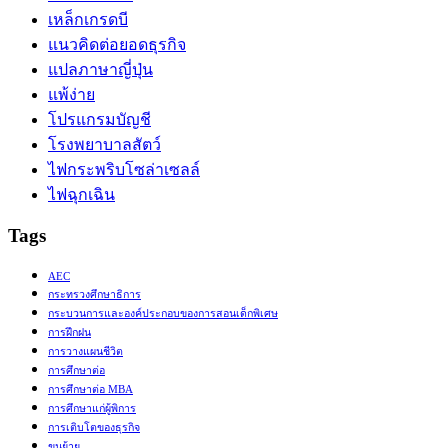
เหล็กเกรดบี
แนวคิดต่อยอดธุรกิจ
แปลภาษาญี่ปุ่น
แพ้ง่าย
โปรแกรมบัญชี
โรงพยาบาลสัตว์
ไฟกระพริบโซล่าเซลล์
ไฟฉุกเฉิน
Tags
AEC
กระทรวงศึกษาธิการ
กระบวนการและองค์ประกอบของการสอนเด็กพิเศษ
การฝึกฝน
การวางแผนชีวิต
การศึกษาต่อ
การศึกษาต่อ MBA
การศึกษาแก่ผู้พิการ
การเติบโตของธุรกิจ
ขนย้าย