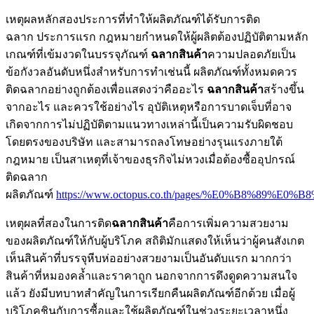
เหตุผลหลักสองประการที่ทำให้ผลิตภัณฑ์ได้รับการติด
ฉลาก ประการแรก กฎหมายกำหนดให้ผู้ผลิตต้องปฏิบัติตามหลัก
เกณฑ์ที่เข้มงวดในบรรจุภัณฑ์
ฉลากสินค้า
ความปลอดภัยเป็น
ข้อกังวลอันดับหนึ่งสำหรับการทำเช่นนี้ ผลิตภัณฑ์ทั้งหมดควร
ติดฉลากอย่างถูกต้องเพื่อแสดงว่าคืออะไร
ฉลากสินค้า
สร้างขึ้น
จากอะไร และควรใช้อย่างไร อุบัติเหตุหรือการบาดเจ็บที่อาจ
เกิดจากการไม่ปฏิบัติตามแนวทางเหล่านี้เป็นความรับผิดชอบ
โดยตรงของบริษัท และสามารถลงโทษอย่างรุนแรงภายใต้
กฎหมาย เป็นสาเหตุที่เจ้าของธุรกิจไม่หวงเมื่อต้องซื้ออุปกรณ์
ติดฉลาก
ผลิตภัณฑ์
https://www.octopus.co.th/pages/%E0%B8%
เหตุผลที่สองในการติด
ฉลากสินค้า
คือการเพิ่มความสวยงาม
ของผลิตภัณฑ์ให้กับผู้บริโภค สถิติมักแสดงให้เห็นว่าผู้คนสังเกต
เห็นสินค้าที่บรรจุหีบห่ออย่างสวยงามเป็นอันดับแรก มากกว่า
สินค้าที่หมองคล้ำและราคาถูก นอกจากการดึงดูดความสนใจ
แล้ว ยังมีบทบาทสำคัญในการเรียกคืนผลิตภัณฑ์อีกด้วย เมื่อผู้
บริโภคชินกับการซื้อและใช้ผลิตภัณฑ์ในช่วงระยะเวลาหนึ่ง