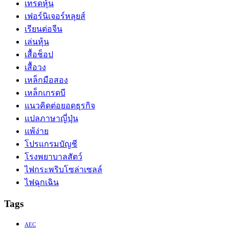
เทรดหุ้น
เฟอร์นิเจอร์หลุยส์
เรียนต่อจีน
เล่นหุ้น
เสื้อช็อป
เสื้อวง
เหล็กมือสอง
เหล็กเกรดบี
แนวคิดต่อยอดธุรกิจ
แปลภาษาญี่ปุ่น
แพ้ง่าย
โปรแกรมบัญชี
โรงพยาบาลสัตว์
ไฟกระพริบโซล่าเซลล์
ไฟฉุกเฉิน
Tags
AEC