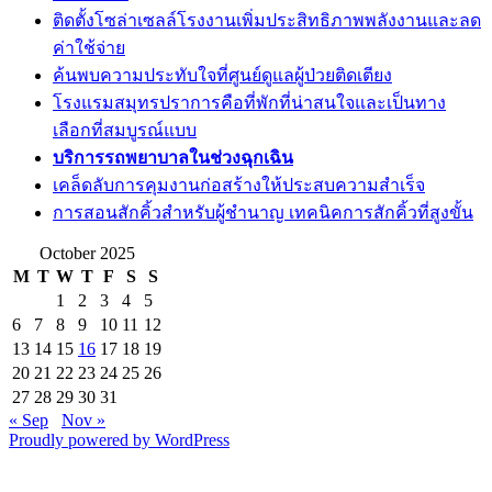
ติดตั้งโซล่าเซลล์โรงงานเพิ่มประสิทธิภาพพลังงานและลด
ค่าใช้จ่าย
ค้นพบความประทับใจที่ศูนย์ดูแลผู้ป่วยติดเตียง
โรงแรมสมุทรปราการคือที่พักที่น่าสนใจและเป็นทาง
เลือกที่สมบูรณ์แบบ
บริการรถพยาบาลในช่วงฉุกเฉิน
เคล็ดลับการคุมงานก่อสร้างให้ประสบความสำเร็จ
การสอนสักคิ้วสำหรับผู้ชำนาญ เทคนิคการสักคิ้วที่สูงขั้น
October 2025
M
T
W
T
F
S
S
1
2
3
4
5
6
7
8
9
10
11
12
13
14
15
16
17
18
19
20
21
22
23
24
25
26
27
28
29
30
31
« Sep
Nov »
Proudly powered by WordPress