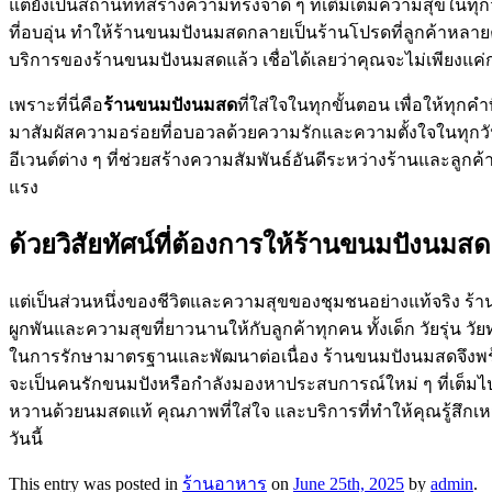
แต่ยังเป็นสถานที่ที่สร้างความทรงจำดี ๆ ที่เติมเต็มความสุขในทุ
ที่อบอุ่น ทำให้ร้านขนมปังนมสดกลายเป็นร้านโปรดที่ลูกค้าหลายค
บริการของร้านขนมปังนมสดแล้ว เชื่อได้เลยว่าคุณจะไม่เพียงแค
เพราะที่นี่คือ
ร้านขนมปังนมสด
ที่ใส่ใจในทุกขั้นตอน เพื่อให้ทุ
มาสัมผัสความอร่อยที่อบอวลด้วยความรักและความตั้งใจในทุกวั
อีเวนต์ต่าง ๆ ที่ช่วยสร้างความสัมพันธ์อันดีระหว่างร้านและลูกค้
แรง
ด้วยวิสัยทัศน์ที่ต้องการให้ร้านขนมปังนมส
แต่เป็นส่วนหนึ่งของชีวิตและความสุขของชุมชนอย่างแท้จริง ร้
ผูกพันและความสุขที่ยาวนานให้กับลูกค้าทุกคน ทั้งเด็ก วัยรุ่น
ในการรักษามาตรฐานและพัฒนาต่อเนื่อง ร้านขนมปังนมสดจึงพร้อม
จะเป็นคนรักขนมปังหรือกำลังมองหาประสบการณ์ใหม่ ๆ ที่เต็มไป
หวานด้วยนมสดแท้ คุณภาพที่ใส่ใจ และบริการที่ทำให้คุณรู้สึกเ
วันนี้
This entry was posted in
ร้านอาหาร
on
June 25th, 2025
by
admin
.