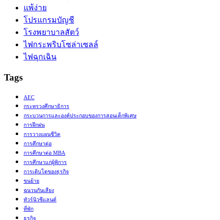
แพ้ง่าย
โปรแกรมบัญชี
โรงพยาบาลสัตว์
ไฟกระพริบโซล่าเซลล์
ไฟฉุกเฉิน
Tags
AEC
กระทรวงศึกษาธิการ
กระบวนการและองค์ประกอบของการสอนเด็กพิเศษ
การฝึกฝน
การวางแผนชีวิต
การศึกษาต่อ
การศึกษาต่อ MBA
การศึกษาแก่ผู้พิการ
การเติบโตของธุรกิจ
ขนย้าย
ฉนวนกันเสียง
ทัวร์นิวซีแลนด์
ที่พัก
ธุรกิจ