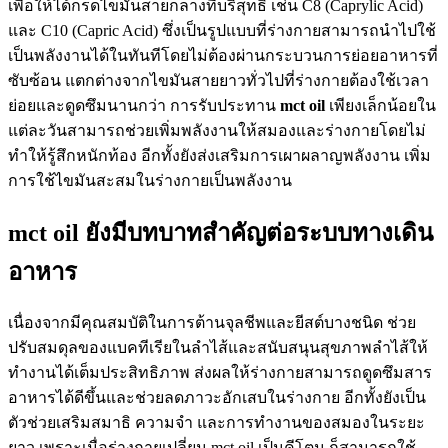
เพื่อให้ได้กรดไขมันสายกลางที่บริสุทธิ์ เช่น C8 (Caprylic Acid)
และ C10 (Capric Acid) ซึ่งเป็นรูปแบบที่ร่างกายสามารถนำไปใช้
เป็นพลังงานได้ในทันทีโดยไม่ต้องผ่านกระบวนการย่อยอาหารที่
ซับซ้อน แตกต่างจากไขมันสายยาวทั่วไปที่ร่างกายต้องใช้เวลา
ย่อยและดูดซึมนานกว่า การรับประทาน
mct oil
เพียงเล็กน้อยใน
แต่ละวันสามารถช่วยเพิ่มพลังงานให้สมองและร่างกายโดยไม่
ทำให้รู้สึกหนักท้อง อีกทั้งยังส่งเสริมการเผาผลาญพลังงาน เพิ่ม
การใช้ไขมันสะสมในร่างกายเป็นพลังงาน
mct oil ยังมีบทบาทสำคัญต่อระบบทางเดิน
อาหาร
เนื่องจากมีคุณสมบัติในการต้านจุลชีพและยีสต์บางชนิด ช่วย
ปรับสมดุลของแบคทีเรียในลำไส้และสนับสนุนสุขภาพลำไส้ให้
ทำงานได้เต็มประสิทธิภาพ ส่งผลให้ร่างกายสามารถดูดซึมสาร
อาหารได้ดีขึ้นและช่วยลดภาวะอักเสบในร่างกาย อีกทั้งยังเป็น
ตัวช่วยเสริมสมาธิ ความจำ และการทำงานของสมองในระยะ
ยาว เพราะเมื่อร่างกายเปลี่ยน mct oil เป็นคีโตน ก็สามารถใช้