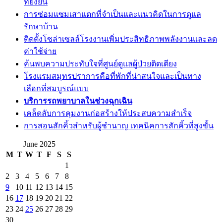
ที่ยั่งยืน
การซ่อมแซมเสาแตกที่จำเป็นและแนวคิดในการดูแล
รักษาบ้าน
ติดตั้งโซล่าเซลล์โรงงานเพิ่มประสิทธิภาพพลังงานและลด
ค่าใช้จ่าย
ค้นพบความประทับใจที่ศูนย์ดูแลผู้ป่วยติดเตียง
โรงแรมสมุทรปราการคือที่พักที่น่าสนใจและเป็นทาง
เลือกที่สมบูรณ์แบบ
บริการรถพยาบาลในช่วงฉุกเฉิน
เคล็ดลับการคุมงานก่อสร้างให้ประสบความสำเร็จ
การสอนสักคิ้วสำหรับผู้ชำนาญ เทคนิคการสักคิ้วที่สูงขั้น
June 2025
M
T
W
T
F
S
S
1
2
3
4
5
6
7
8
9
10
11
12
13
14
15
16
17
18
19
20
21
22
23
24
25
26
27
28
29
30