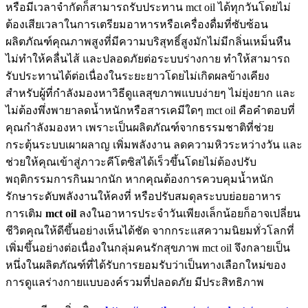
หรือมีเวลาจำกัดก็สามารถรับประทาน mct oil ได้ทุกวันโดยไม่
ต้องเสียเวลาในการเตรียมอาหารหรือเครื่องดื่มที่ซับซ้อน
ผลิตภัณฑ์คุณภาพสูงที่มีความบริสุทธิ์สูงมักไม่มีกลิ่นเหม็นหืน
ไม่ทำให้คลื่นไส้ และปลอดภัยต่อระบบร่างกาย ทำให้สามารถ
รับประทานได้ต่อเนื่องในระยะยาวโดยไม่เกิดผลข้างเคียง
สำหรับผู้ที่กำลังมองหาวิธีดูแลสุขภาพแบบง่ายๆ ไม่ยุ่งยาก และ
ไม่ต้องพึ่งพายาลดน้ำหนักหรือสารเคมีใดๆ mct oil คือคำตอบที่
คุณกำลังมองหา เพราะเป็นผลิตภัณฑ์จากธรรมชาติที่ช่วย
กระตุ้นระบบเผาผลาญ เพิ่มพลังงาน ลดความหิวระหว่างวัน และ
ช่วยให้คุณเข้าสู่ภาวะคีโตซิสได้เร็วขึ้นโดยไม่ต้องปรับ
พฤติกรรมการกินมากนัก หากคุณต้องการควบคุมน้ำหนัก
รักษาระดับพลังงานให้คงที่ หรือปรับสมดุลระบบย่อยอาหาร
การเติม
mct oil
ลงในอาหารประจำวันเพียงเล็กน้อยก็อาจเปลี่ยน
ชีวิตคุณให้ดีขึ้นอย่างเห็นได้ชัด จากกระแสความนิยมทั่วโลกที่
เพิ่มขึ้นอย่างต่อเนื่องในกลุ่มคนรักสุขภาพ mct oil จึงกลายเป็น
หนึ่งในผลิตภัณฑ์ที่ได้รับการยอมรับว่าเป็นทางเลือกใหม่ของ
การดูแลร่างกายแบบองค์รวมที่ปลอดภัย มีประสิทธิภาพ