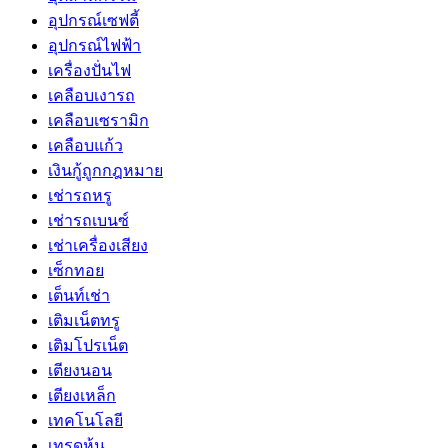
อุปกรณ์เซฟตี้
อุปกรณ์ไฟฟ้า
เครื่องปั่นไฟ
เคลือบเงารถ
เคลือบเซรามิก
เคลือบแก้ว
เงินกู้ถูกกฎหมาย
เช่ารถหรู
เช่ารถเบนซ์
เช่าเครื่องเสียง
เซ็กทอย
เต็นท์เช่า
เติมเน็ตทรู
เติมโปรเน็ต
เตียงนอน
เตียงเหล็ก
เทคโนโลยี
เทรดหุ้น